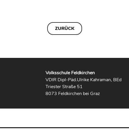
ZURÜCK
Volksschule Feldkirchen
VDIR Dipl-Päd.Ulrike Kahraman, BEd
Triester Straße 51
8073 Feldkirchen bei Graz